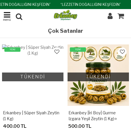
ETİN DOĞALLIĞINI KEŞFEDİN”
“LEZZETİN DOĞALLIĞINI KEŞFEDİN”
menü
Çok Satanlar
YENİ
YENİ
TÜKENDİ
TÜKENDİ
Erkanbey | Süper Siyah Zeytin
Erkanbey |İri Boy| Gurme
(1 Kg)
Izgara Yeşil Zeytin (1 Kg)⭐
400.00 TL
500.00 TL