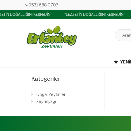
0531 688 0707
ZETİN DOĞALLIĞINI KEŞFEDİN”
“LEZZETİN DOĞALLIĞINI KEŞFEDİN”
YENI
Kategoriler
Doğal Zeytinler
Zeytinyağı