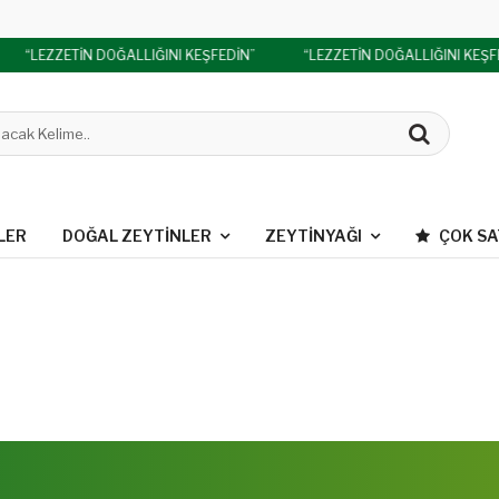
“LEZZETİN DOĞALLIĞINI KEŞFEDİN”
“LEZZETİN DOĞALLIĞINI KEŞF
LER
DOĞAL ZEYTINLER
ZEYTINYAĞI
ÇOK S