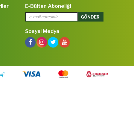
iler
E-Bülten Aboneliği
Sosyal Medya