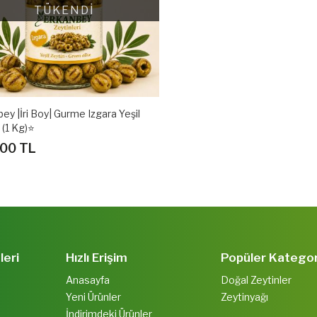
TÜKENDİ
ey |İri Boy| Gurme Izgara Yeşil
 (1 Kg)⭐
00 TL
leri
Hızlı Erişim
Popüler Kategor
Anasayfa
Doğal Zeytinler
Yeni Ürünler
Zeytinyağı
İndirimdeki Ürünler