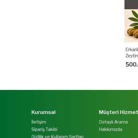
Erkanb
Zeytin
500.
Kurumsal
Müşteri Hizmet
İletişim
Detaylı Arama
Sipariş Takibi
Hakkımızda
Gizlilik ve Kullanım Şartları