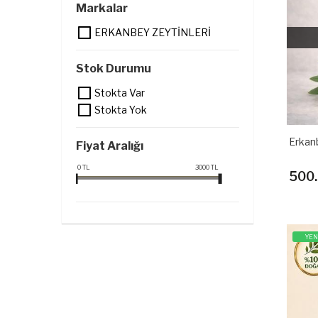
Markalar
ERKANBEY ZEYTİNLERİ
Stok Durumu
Stokta Var
Stokta Yok
Erkanb
Fiyat Aralığı
0
TL
3000
TL
500.
YEN