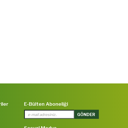
iler
E-Bülten Aboneliği