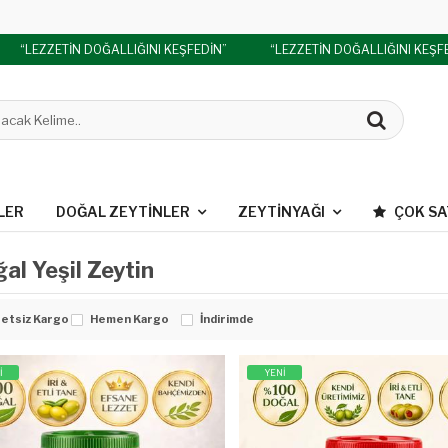
“LEZZETİN DOĞALLIĞINI KEŞFEDİN”
“LEZZETİN DOĞALLIĞINI KEŞFE
LER
DOĞAL ZEYTINLER
ZEYTINYAĞI
ÇOK S
al Yeşil Zeytin
etsiz Kargo
Hemen Kargo
İndirimde
İ
YENİ