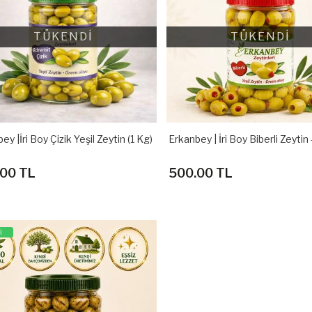
TÜKENDİ
TÜKENDİ
ey |İri Boy Çizik Yeşil Zeytin (1 Kg)
Erkanbey | İri Boy Biberli Zeytin 
00 TL
500.00 TL
İ