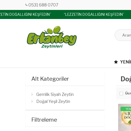
0531 688 0707
ETİN DOĞALLIĞINI KEŞFEDİN”
“LEZZETİN DOĞALLIĞINI KEŞFEDİN”
YENI
Doğ
Alt Kategoriler
Ücr
Gemlik Siyah Zeytin
Doğal Yeşil Zeytin
YEN
Filtreleme