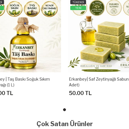
Dİ
TÜKENDİ
YENİ
ey | Taş Baskı Soğuk Sıkım
Erkanbey| Saf Zeytinyağlı Sabun 
ağı (1 L)
Adet)
00 TL
50.00 TL
Çok Satan Ürünler