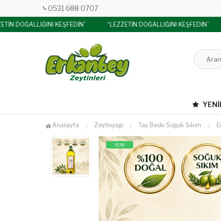
0531 688 0707
ETİN DOĞALLIĞINI KEŞFEDİN”
“LEZZETİN DOĞALLIĞINI KEŞFEDİN”
YENI
Anasayfa
Zeytinyağı
Taş Baskı Soğuk Sıkım
E
YENİ