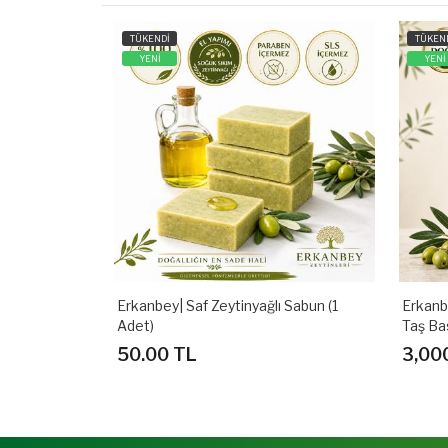
TÜKENDİ
TÜKEN
YENİ
YENİ
Erkanbey| Saf Zeytinyağlı Sabun (1
Erkanb
Adet)
Taş Bas
50.00 TL
3,00