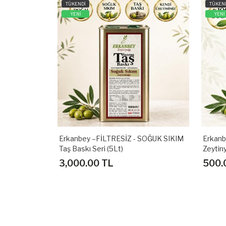
TÜKENDİ
TÜKEN
YENİ
YENİ
Erkanbey –FİLTRESİZ - SOĞUK SIKIM
Erkanb
Taş Baskı Seri (5Lt)
Zeytiny
3,000.00 TL
500.