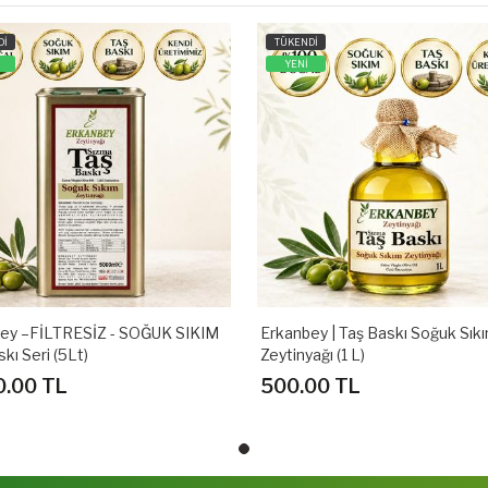
Dİ
TÜKENDİ
YENİ
ey –FİLTRESİZ - SOĞUK SIKIM
Erkanbey | Taş Baskı Soğuk Sık
kı Seri (5Lt)
Zeytinyağı (1 L)
0.00 TL
500.00 TL