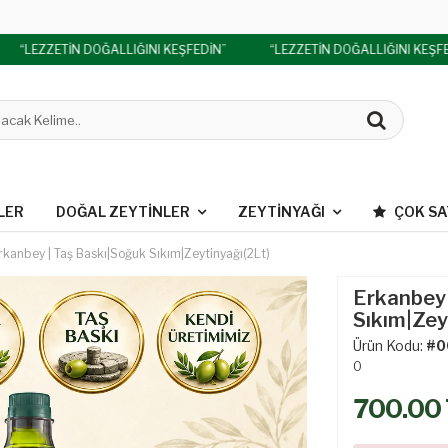
“LEZZETİN DOĞALLIĞINI KEŞFEDİN”
“LEZZETİN DOĞALLIĞINI KEŞFE
LER
DOĞAL ZEYTINLER
ZEYTINYAĞI
ÇOK S
rkanbey | Taş Baskı|Soğuk Sıkım|Zeytinyağı(2Lt)
Erkanbey 
Sıkım|Zey
Ürün Kodu:
#0
0
700.00