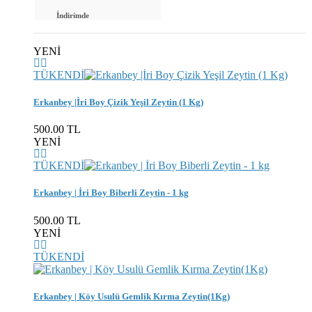
İndirimde
YENİ
TÜKENDİ
Erkanbey |İri Boy Çizik Yeşil Zeytin (1 Kg)
500.00 TL
YENİ
TÜKENDİ
Erkanbey | İri Boy Biberli Zeytin - 1 kg
500.00 TL
YENİ
TÜKENDİ
Erkanbey | Köy Usulü Gemlik Kırma Zeytin(1Kg)