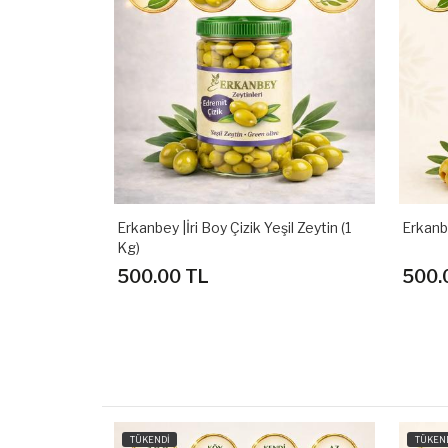
Erkanbey |İri Boy Çizik Yeşil Zeytin (1
Erkanbe
Kg)
500.00 TL
500.
TÜKENDİ
TÜKEN