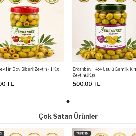
y | İri Boy Biberli Zeytin - 1 Kg
Erkanbey | Köy Usulü Gemlik Kı
Zeytin(1Kg)
00 TL
500.00 TL
Çok Satan Ürünler
Dİ
TÜKENDİ