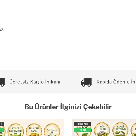
z.
Ücretsiz Kargo İmkanı
Kapıda Ödeme İm
Bu Ürünler İlginizi Çekebilir
Dİ
TÜKENDİ
YENİ