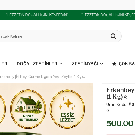
“LEZZETİN DOĞALLIĞINI KEŞFEDİN”
“LEZZETİN DOĞALLIĞINI KEŞFE
LER
DOĞAL ZEYTINLER
ZEYTINYAĞI
ÇOK S
rkanbey |İri Boy| Gurme Izgara Yeşil Zeytin (1 Kg)⭐
Erkanbey |
(1 Kg)⭐
Ürün Kodu:
#0
0
500.00