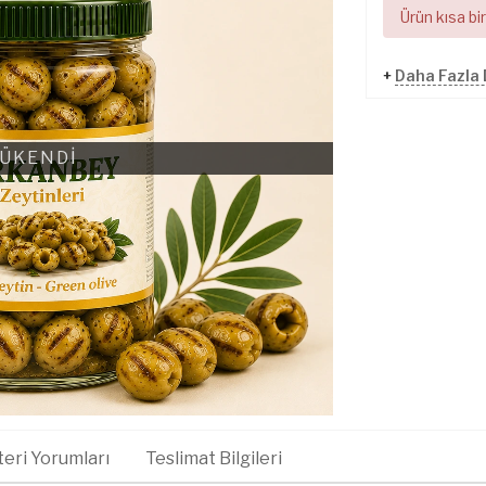
Ürün kısa bi
+
Daha Fazla 
ÜKENDİ
eri Yorumları
Teslimat Bilgileri