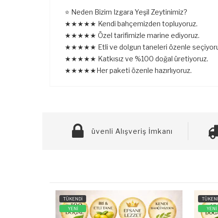
⭐ Neden Bizim Izgara Yeşil Zeytinimiz?
★★★★★ Kendi bahçemizden topluyoruz.
★★★★★ Özel tarifimizle marine ediyoruz.
★★★★★ Etli ve dolgun taneleri özenle seçiyoru
★★★★★ Katkısız ve %100 doğal üretiyoruz.
★★★★★Her paketi özenle hazırlıyoruz.
üvenli Alışveriş İmkanı
TÜKENDİ
TÜKEN
YENİ
YENİ