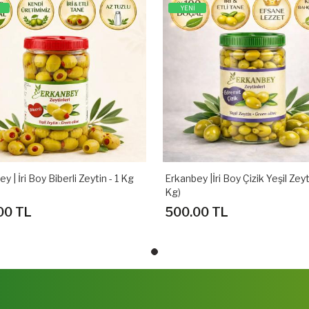
YENİ
y | İri Boy Biberli Zeytin - 1 Kg
Erkanbey |İri Boy Çizik Yeşil Zeyt
Kg)
00 TL
500.00 TL