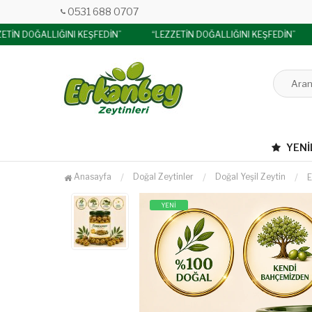
0531 688 0707
ETİN DOĞALLIĞINI KEŞFEDİN”
“LEZZETİN DOĞALLIĞINI KEŞFEDİN”
YENI
Anasayfa
Doğal Zeytinler
Doğal Yeşil Zeytin
E
YENİ