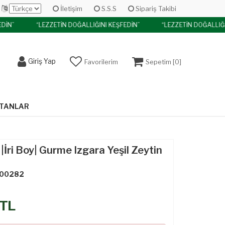
İletişim
S.S.S
Sipariş Takibi
DİN”
“LEZZETİN DOĞALLIĞINI KEŞFEDİN”
“LEZZETİN DOĞALLIĞI
Giriş Yap
Favorilerim
Sepetim [
0
]
ATANLAR
İri Boy| Gurme Izgara Yeşil Zeytin
00282
TL