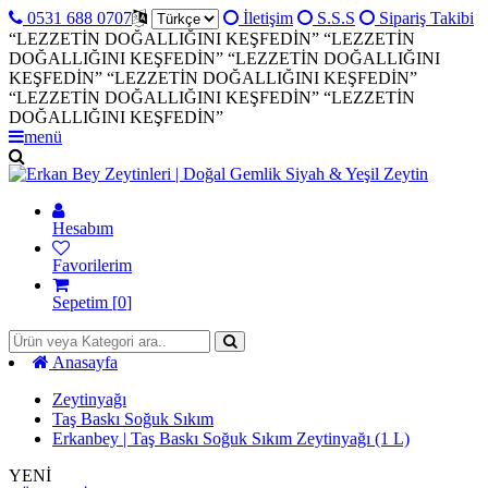
0531 688 0707
İletişim
S.S.S
Sipariş Takibi
“LEZZETİN DOĞALLIĞINI KEŞFEDİN”
“LEZZETİN
DOĞALLIĞINI KEŞFEDİN”
“LEZZETİN DOĞALLIĞINI
KEŞFEDİN”
“LEZZETİN DOĞALLIĞINI KEŞFEDİN”
“LEZZETİN DOĞALLIĞINI KEŞFEDİN”
“LEZZETİN
DOĞALLIĞINI KEŞFEDİN”
menü
Hesabım
Favorilerim
Sepetim [
0
]
Anasayfa
Zeytinyağı
Taş Baskı Soğuk Sıkım
Erkanbey | Taş Baskı Soğuk Sıkım Zeytinyağı (1 L)
YENİ