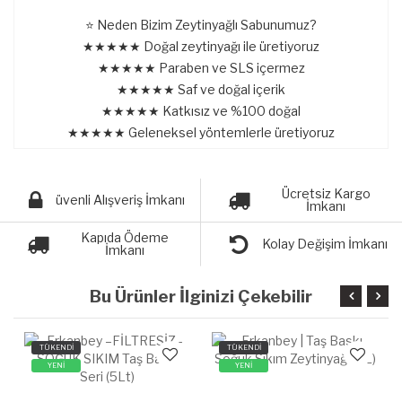
⭐ Neden Bizim Zeytinyağlı Sabunumuz?
★★★★★ Doğal zeytinyağı ile üretiyoruz
★★★★★ Paraben ve SLS içermez
★★★★★ Saf ve doğal içerik
★★★★★ Katkısız ve %100 doğal
★★★★★ Geleneksel yöntemlerle üretiyoruz
Ücretsiz Kargo
üvenli Alışveriş İmkanı
İmkanı
Kapıda Ödeme
Kolay Değişim İmkanı
İmkanı
Bu Ürünler İlginizi Çekebilir
TÜKENDİ
TÜKENDİ
YENİ
YENİ