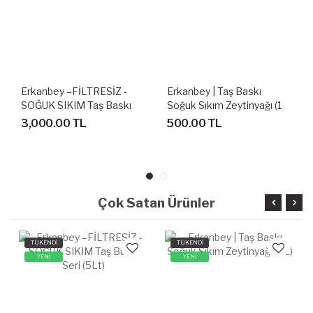
Erkanbey –FİLTRESİZ -
Erkanbey | Taş Baskı
SOĞUK SIKIM Taş Baskı
Soğuk Sıkım Zeytinyağı (1
Seri (5Lt)
L)
3,000.00 TL
500.00 TL
Çok Satan Ürünler
TÜKENDİ
TÜKENDİ
YENİ
YENİ