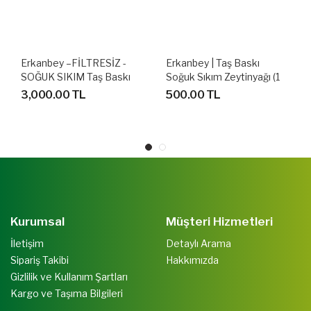
Erkanbey –FİLTRESİZ -
Erkanbey | Taş Baskı
SOĞUK SIKIM Taş Baskı
Soğuk Sıkım Zeytinyağı (1
Seri (5Lt)
L)
3,000.00 TL
500.00 TL
Kurumsal
Müşteri Hizmetleri
İletişim
Detaylı Arama
Sipariş Takibi
Hakkımızda
Gizlilik ve Kullanım Şartları
Kargo ve Taşıma Bilgileri