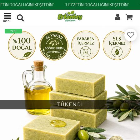
ETİN DOĞALLIĞINI KEŞFEDİN”
“LEZZETİN DOĞALLIĞINI KEŞFEDİN”
menü
YENİ
TÜKENDİ