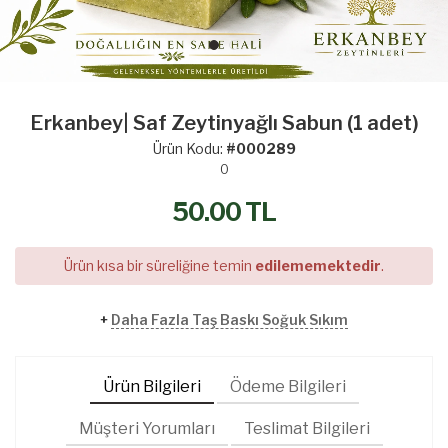
Erkanbey| Saf Zeytinyağlı Sabun (1 adet)
Ürün Kodu:
#000289
0
50.00
TL
Ürün kısa bir süreliğine temin
edilememektedir
.
+
Daha Fazla Taş Baskı Soğuk Sıkım
Ürün Bilgileri
Ödeme Bilgileri
Müşteri Yorumları
Teslimat Bilgileri